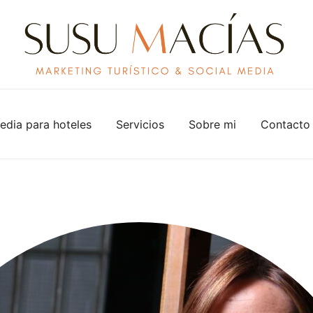
Community manager experta en turismo hotelero en Bar
Susu Macías Gómez
edia para hoteles
Servicios
Sobre mi
Contacto