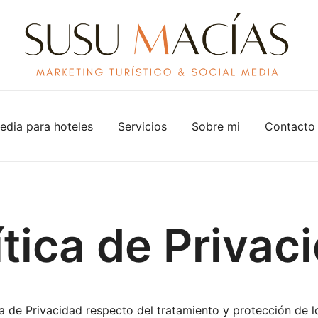
Community manager experta en turismo hotelero en Bar
Susu Macías Gómez
edia para hoteles
Servicios
Sobre mi
Contacto
ítica de Privac
a de Privacidad respecto del tratamiento y protección de l